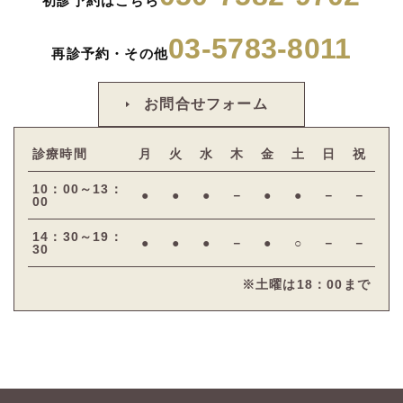
初診予約はこちら
03-5783-8011
再診予約・その他
お問合せフォーム
診療時間
月
火
水
木
金
土
日
祝
10：00～13：
●
●
●
－
●
●
－
－
00
14：30～19：
●
●
●
－
●
○
－
－
30
※土曜は18：00まで